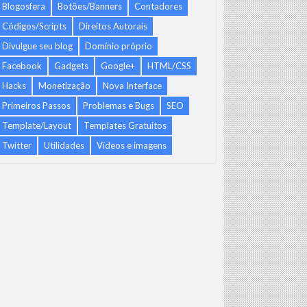
Blogosfera
Botões/Banners
Contadores
Códigos/Scripts
Direitos Autorais
Divulgue seu blog
Domínio próprio
Facebook
Gadgets
Google+
HTML/CSS
Hacks
Monetização
Nova Interface
Primeiros Passos
Problemas e Bugs
SEO
Template/Layout
Templates Gratuitos
Twitter
Utilidades
Vídeos e imagens