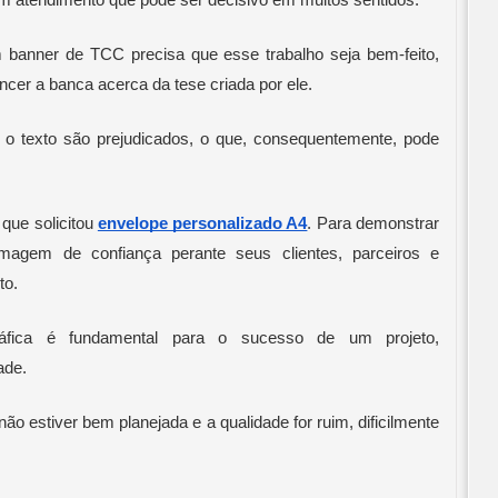
m atendimento que pode ser decisivo em muitos sentidos.
 banner de TCC precisa que esse trabalho seja bem-feito, 
encer a banca acerca da tese criada por ele.
 o texto são prejudicados, o que, consequentemente, pode 
ue solicitou 
envelope personalizado A4
. Para demonstrar 
magem de confiança perante seus clientes, parceiros e 
to.
fica é fundamental para o sucesso de um projeto, 
ade.
ão estiver bem planejada e a qualidade for ruim, dificilmente 