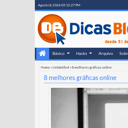
Agosto 8, 2026
03:12:28 PM
Básico
Hacks
Arquivo
Sob
Home
»
Unlabelled
»
8 melhores gráficas online
8 melhores gráficas online