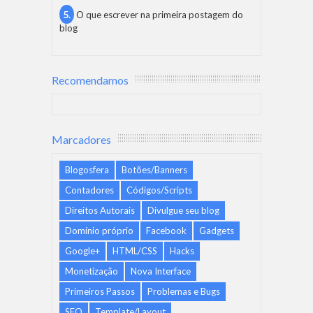
O que escrever na primeira postagem do
blog
Recomendamos
Marcadores
Blogosfera
Botões/Banners
Contadores
Códigos/Scripts
Direitos Autorais
Divulgue seu blog
Domínio próprio
Facebook
Gadgets
Google+
HTML/CSS
Hacks
Monetização
Nova Interface
Primeiros Passos
Problemas e Bugs
SEO
Template/Layout