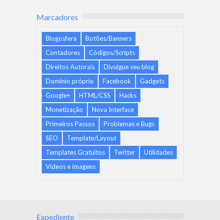
Marcadores
Blogosfera
Botões/Banners
Contadores
Códigos/Scripts
Direitos Autorais
Divulgue seu blog
Domínio próprio
Facebook
Gadgets
Google+
HTML/CSS
Hacks
Monetização
Nova Interface
Primeiros Passos
Problemas e Bugs
SEO
Template/Layout
Templates Gratuitos
Twitter
Utilidades
Vídeos e imagens
Expediente