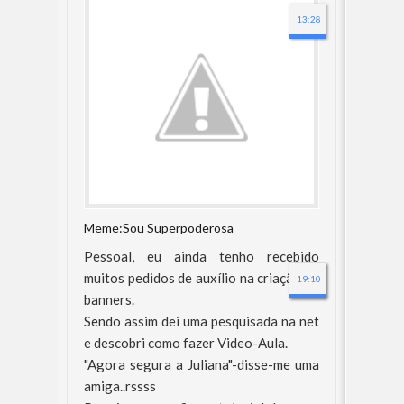
13:28
Meme:Sou Superpoderosa
Pessoal, eu ainda tenho recebido
muitos pedidos de auxílio na criação de
21:06
19:10
banners.
Sendo assim dei uma pesquisada na net
e descobri como fazer Video-Aula.
"Agora segura a Juliana"-disse-me uma
amiga..rssss