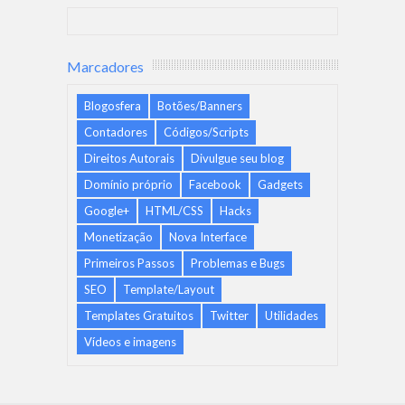
Marcadores
Blogosfera
Botões/Banners
Contadores
Códigos/Scripts
Direitos Autorais
Divulgue seu blog
Domínio próprio
Facebook
Gadgets
Google+
HTML/CSS
Hacks
Monetização
Nova Interface
Primeiros Passos
Problemas e Bugs
SEO
Template/Layout
Templates Gratuitos
Twitter
Utilidades
Vídeos e imagens