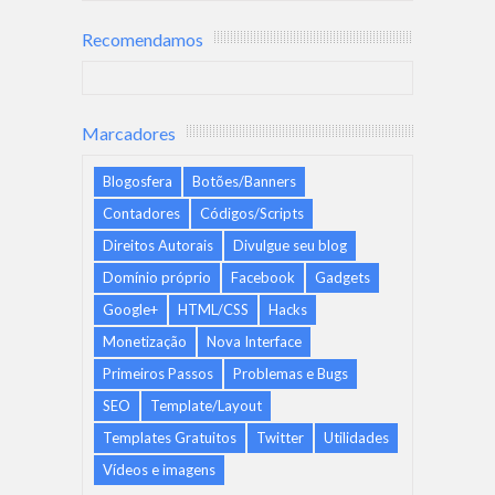
Recomendamos
Marcadores
Blogosfera
Botões/Banners
Contadores
Códigos/Scripts
Direitos Autorais
Divulgue seu blog
Domínio próprio
Facebook
Gadgets
Google+
HTML/CSS
Hacks
Monetização
Nova Interface
Primeiros Passos
Problemas e Bugs
SEO
Template/Layout
Templates Gratuitos
Twitter
Utilidades
Vídeos e imagens