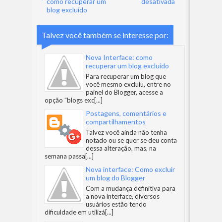
como recuperar um
desativada
blog excluído
Talvez você também se interesse por:
Nova Interface: como
recuperar um blog excluído
Para recuperar um blog que
você mesmo excluiu, entre no
painel do Blogger, acesse a
opção "blogs exc
[...]
Postagens, comentários e
compartilhamentos
Talvez você ainda não tenha
notado ou se quer se deu conta
dessa alteração, mas, na
semana passa
[...]
Nova interface: Como excluir
um blog do Blogger
Com a mudança definitiva para
a nova interface, diversos
usuários estão tendo
dificuldade em utilizá
[...]