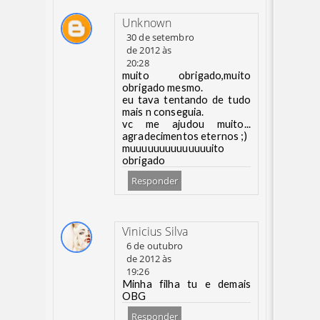
Unknown
30 de setembro
de 2012 às
20:28
muito obrigado,muito
obrigado mesmo.
eu tava tentando de tudo
mais n conseguia.
vc me ajudou muito...
agradecimentos eternos ;)
muuuuuuuuuuuuuuito
obrigado
Responder
Vinicius Silva
6 de outubro
de 2012 às
19:26
Minha filha tu e demais
OBG
Responder