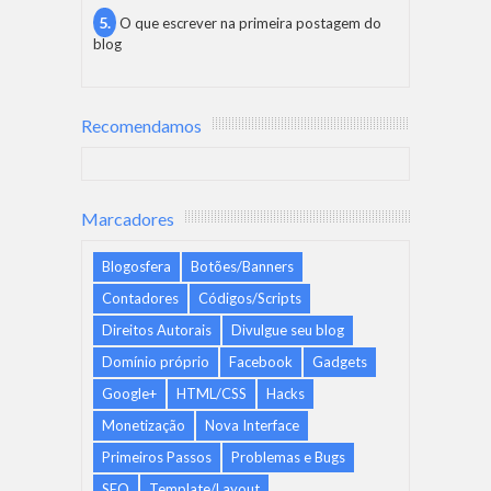
O que escrever na primeira postagem do
blog
Recomendamos
Marcadores
Blogosfera
Botões/Banners
Contadores
Códigos/Scripts
Direitos Autorais
Divulgue seu blog
Domínio próprio
Facebook
Gadgets
Google+
HTML/CSS
Hacks
Monetização
Nova Interface
Primeiros Passos
Problemas e Bugs
SEO
Template/Layout