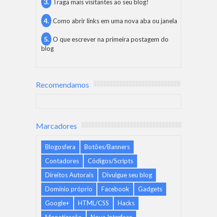
Traga mais visitantes ao seu blog!
Como abrir links em uma nova aba ou janela
O que escrever na primeira postagem do
blog
Recomendamos
Marcadores
Blogosfera
Botões/Banners
Contadores
Códigos/Scripts
Direitos Autorais
Divulgue seu blog
Domínio próprio
Facebook
Gadgets
Google+
HTML/CSS
Hacks
Monetização
Nova Interface