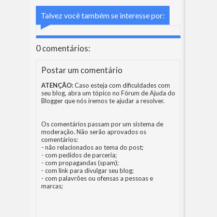
Talvez você também se interesse por:
0 comentários:
Postar um comentário
ATENÇÃO:
Caso esteja com dificuldades com
seu blog, abra um tópico no
Fórum de Ajuda do
Blogger
que nós iremos te ajudar a resolver.
Os comentários passam por um sistema de
moderação. Não serão aprovados os
comentários:
- não relacionados ao tema do post;
- com pedidos de parceria;
- com propagandas (spam);
- com link para divulgar seu blog;
- com palavrões ou ofensas a pessoas e
marcas;