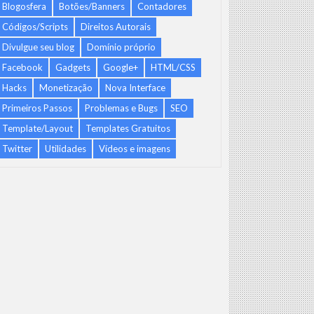
Blogosfera
Botões/Banners
Contadores
Códigos/Scripts
Direitos Autorais
Divulgue seu blog
Domínio próprio
Facebook
Gadgets
Google+
HTML/CSS
Hacks
Monetização
Nova Interface
Primeiros Passos
Problemas e Bugs
SEO
Template/Layout
Templates Gratuitos
Twitter
Utilidades
Vídeos e imagens