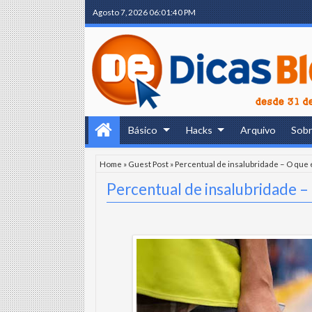
Agosto 7, 2026
06:01:41 PM
Básico
Hacks
Arquivo
Sob
Home
»
Guest Post
»
Percentual de insalubridade – O que 
Percentual de insalubridade –