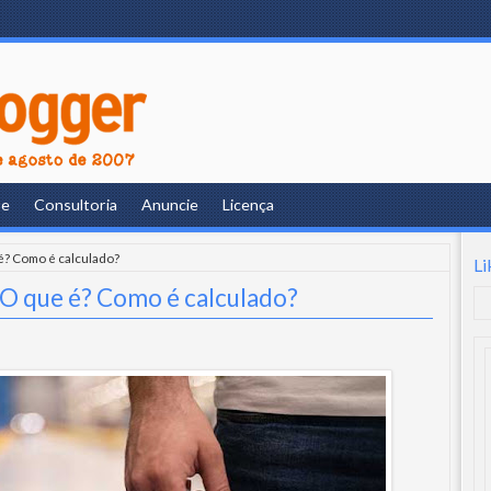
re
Consultoria
Anuncie
Licença
é? Como é calculado?
Li
 O que é? Como é calculado?