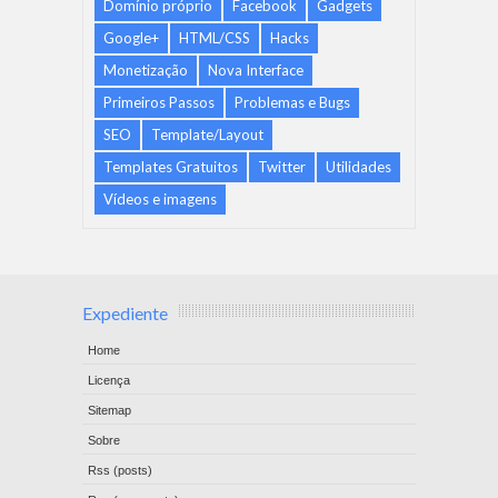
Domínio próprio
Facebook
Gadgets
Google+
HTML/CSS
Hacks
Monetização
Nova Interface
Primeiros Passos
Problemas e Bugs
SEO
Template/Layout
Templates Gratuitos
Twitter
Utilidades
Vídeos e imagens
Expediente
Home
Licença
Sitemap
Sobre
Rss (posts)