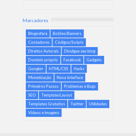
Marcadores
Blogosfera
Botões/Banners
Contadores
Códigos/Scripts
Direitos Autorais
Divulgue seu blog
Domínio próprio
Facebook
Gadgets
Google+
HTML/CSS
Hacks
Monetização
Nova Interface
Primeiros Passos
Problemas e Bugs
SEO
Template/Layout
Templates Gratuitos
Twitter
Utilidades
Vídeos e imagens