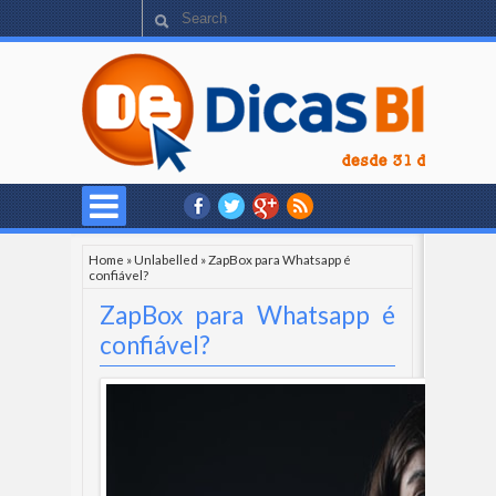
Home
»
Unlabelled
»
ZapBox para Whatsapp é
confiável?
ZapBox para Whatsapp é
confiável?