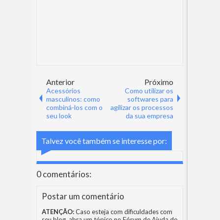
Anterior
Próximo
Acessórios
Como utilizar os
masculinos: como
softwares para
combiná-los com o
agilizar os processos
seu look
da sua empresa
Talvez você também se interesse por:
0 comentários:
Postar um comentário
ATENÇÃO:
Caso esteja com dificuldades com
seu blog, abra um tópico no
Fórum de Ajuda do