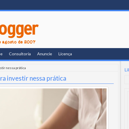
re
Consultoria
Anuncie
Licença
stir nessa prática
Li
ra investir nessa prática