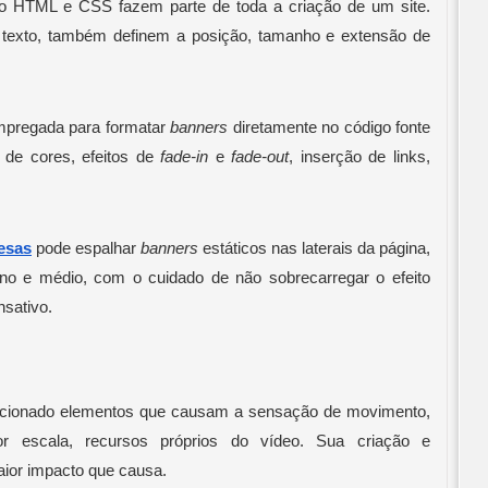
o HTML e CSS fazem parte de toda a criação de um site. 
 texto, também definem a posição, tamanho e extensão de 
mpregada para formatar 
banners
 diretamente no código fonte 
 de cores, efeitos de 
fade-in
 e 
fade-out
, inserção de links, 
esas
 pode espalhar 
banners
 estáticos nas laterais da página, 
o e médio, com o cuidado de não sobrecarregar o efeito 
nsativo.
icionado elementos que causam a sensação de movimento, 
escala, recursos próprios do vídeo. Sua criação e 
aior impacto que causa. 