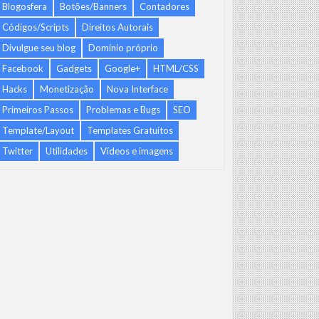
Blogosfera
Botões/Banners
Contadores
Códigos/Scripts
Direitos Autorais
Divulgue seu blog
Domínio próprio
Facebook
Gadgets
Google+
HTML/CSS
Hacks
Monetização
Nova Interface
Primeiros Passos
Problemas e Bugs
SEO
Template/Layout
Templates Gratuitos
Twitter
Utilidades
Vídeos e imagens