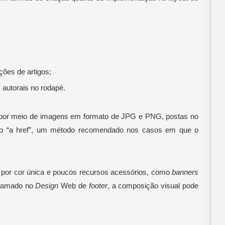
ções de artigos; 
 autorais no rodapé. 
s por meio de imagens em formato de JPG e PNG, postas no 
código-fonte por meio de tags HTML do tipo “a href”, um método recomendado nos casos em que o 
 por cor única e poucos recursos acessórios, como 
banners
hamado no 
Design
 Web de 
footer
, a composição visual pode 