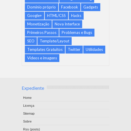
Domínio próprio
Facebook
Gadgets
Google+
HTML/CSS
Hacks
Monetização
Nova Interface
Primeiros Passos
Problemas e Bugs
SEO
Template/Layout
Templates Gratuitos
Twitter
Utilidades
Vídeos e imagens
Expediente
Home
Licença
Sitemap
Sobre
Rss (posts)