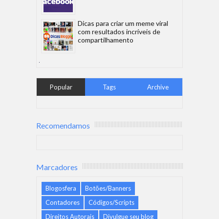
Dicas para criar um meme viral
com resultados incríveis de
compartilhamento
Popular
Tags
Archive
Recomendamos
Marcadores
Blogosfera
Botões/Banners
Contadores
Códigos/Scripts
Direitos Autorais
Divulgue seu blog