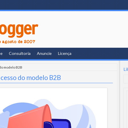
re
Consultoria
Anuncie
Licença
o do modelo B2B
Li
sucesso do modelo B2B