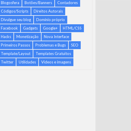
Blogosfera
Botões/Banners
Contadores
Códigos/Scripts
Direitos Autorais
Divulgue seu blog
Domínio próprio
Facebook
Gadgets
Google+
HTML/CSS
Hacks
Monetização
Nova Interface
Primeiros Passos
Problemas e Bugs
SEO
Template/Layout
Templates Gratuitos
Twitter
Utilidades
Vídeos e imagens