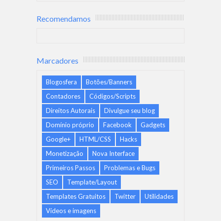
Recomendamos
Marcadores
Blogosfera
Botões/Banners
Contadores
Códigos/Scripts
Direitos Autorais
Divulgue seu blog
Domínio próprio
Facebook
Gadgets
Google+
HTML/CSS
Hacks
Monetização
Nova Interface
Primeiros Passos
Problemas e Bugs
SEO
Template/Layout
Templates Gratuitos
Twitter
Utilidades
Vídeos e imagens