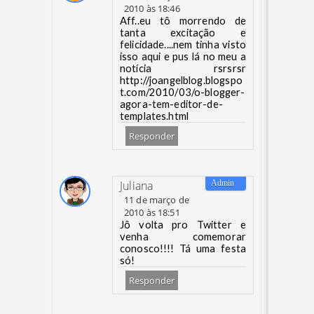
2010 às 18:46
Aff..eu tô morrendo de
tanta excitação e
felicidade....nem tinha visto
isso aqui e pus lá no meu a
notícia rsrsrsr
http://joangelblog.blogspo
t.com/2010/03/o-blogger-
agora-tem-editor-de-
templates.html
Responder
Juliana
11 de março de
2010 às 18:51
Jô volta pro Twitter e
venha comemorar
conosco!!!! Tá uma festa
só!
Responder