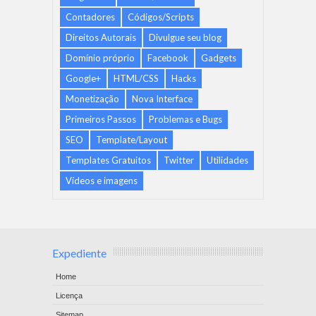
Contadores
Códigos/Scripts
Direitos Autorais
Divulgue seu blog
Domínio próprio
Facebook
Gadgets
Google+
HTML/CSS
Hacks
Monetização
Nova Interface
Primeiros Passos
Problemas e Bugs
SEO
Template/Layout
Templates Gratuitos
Twitter
Utilidades
Vídeos e imagens
Expediente
Home
Licença
Sitemap