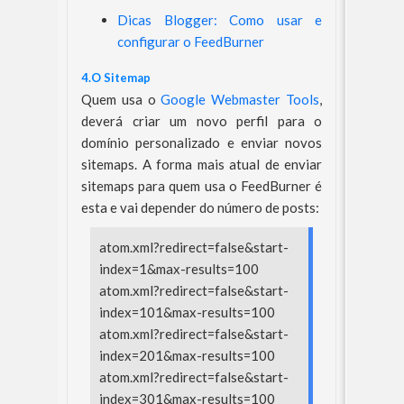
Dicas Blogger: Como usar e
configurar o FeedBurner
4.O Sitemap
Quem usa o
Google Webmaster Tools
,
deverá criar um novo perfil para o
domínio personalizado e enviar novos
sitemaps. A forma mais atual de enviar
sitemaps para quem usa o FeedBurner é
esta e vai depender do número de posts:
atom.xml?redirect=false&start-
index=1&max-results=100
atom.xml?redirect=false&start-
index=101&max-results=100
atom.xml?redirect=false&start-
index=201&max-results=100
atom.xml?redirect=false&start-
index=301&max-results=100