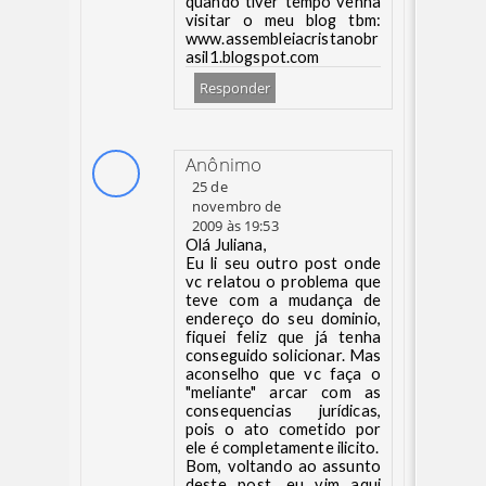
quando tiver tempo venha
visitar o meu blog tbm:
www.assembleiacristanobr
asil1.blogspot.com
Responder
Anônimo
25 de
novembro de
2009 às 19:53
Olá Juliana,
Eu li seu outro post onde
vc relatou o problema que
teve com a mudança de
endereço do seu dominio,
fiquei feliz que já tenha
conseguido solicionar. Mas
aconselho que vc faça o
"meliante" arcar com as
consequencias jurídicas,
pois o ato cometido por
ele é completamente ilicito.
Bom, voltando ao assunto
deste post, eu vim aqui