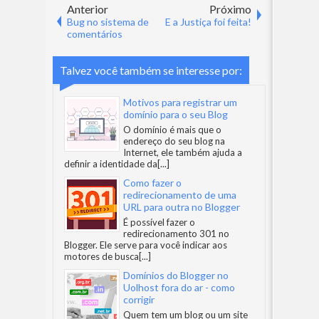
Anterior
Próximo
Bug no sistema de
E a Justiça foi feita!
comentários
Talvez você também se interesse por:
Motivos para registrar um
domínio para o seu Blog
O domínio é mais que o
endereço do seu blog na
Internet, ele também ajuda a
definir a identidade da
[...]
Como fazer o
redirecionamento de uma
URL para outra no Blogger
É possível fazer o
redirecionamento 301 no
Blogger. Ele serve para você indicar aos
motores de busca
[...]
Domínios do Blogger no
Uolhost fora do ar - como
corrigir
Quem tem um blog ou um site