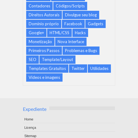
Contadores
Códigos/Scripts
Direitos Autorais
Divulgue seu blog
Domínio próprio
Facebook
Gadgets
Google+
HTML/CSS
Hacks
Monetização
Nova Interface
Primeiros Passos
Problemas e Bugs
SEO
Template/Layout
Templates Gratuitos
Twitter
Utilidades
Vídeos e imagens
Expediente
Home
Licença
Sitemap