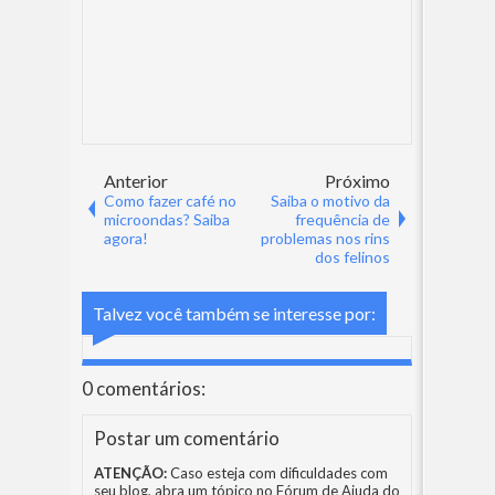
Anterior
Próximo
Como fazer café no
Saiba o motivo da
microondas? Saiba
frequência de
agora!
problemas nos rins
dos felinos
Talvez você também se interesse por:
0 comentários:
Postar um comentário
ATENÇÃO:
Caso esteja com dificuldades com
seu blog, abra um tópico no
Fórum de Ajuda do