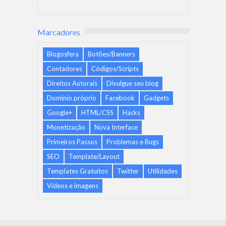
Marcadores
Blogosfera
Botões/Banners
Contadores
Códigos/Scripts
Direitos Autorais
Divulgue seu blog
Domínio próprio
Facebook
Gadgets
Google+
HTML/CSS
Hacks
Monetização
Nova Interface
Primeiros Passos
Problemas e Bugs
SEO
Template/Layout
Templates Gratuitos
Twitter
Utilidades
Vídeos e imagens