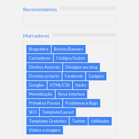
Recomendamos
Marcadores
Blogosfera
Botões/Banners
Contadores
Códigos/Scripts
Direitos Autorais
Divulgue seu blog
Domínio próprio
Facebook
Gadgets
Google+
HTML/CSS
Hacks
Monetização
Nova Interface
Primeiros Passos
Problemas e Bugs
SEO
Template/Layout
Templates Gratuitos
Twitter
Utilidades
Vídeos e imagens