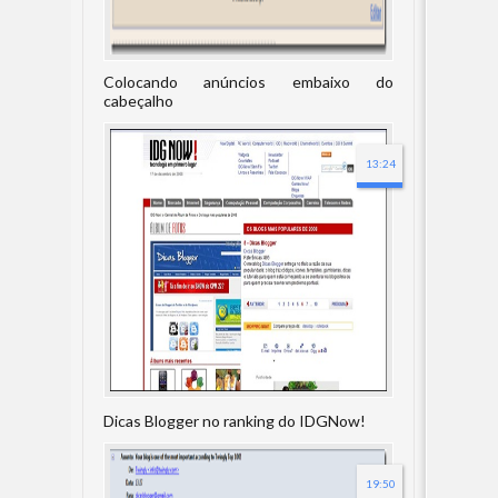
Colocando anúncios embaixo do
cabeçalho
13:24
Dicas Blogger no ranking do IDGNow!
19:50