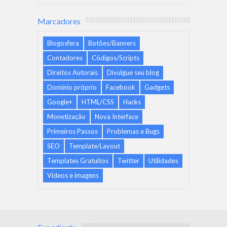
Marcadores
Blogosfera
Botões/Banners
Contadores
Códigos/Scripts
Direitos Autorais
Divulgue seu blog
Domínio próprio
Facebook
Gadgets
Google+
HTML/CSS
Hacks
Monetização
Nova Interface
Primeiros Passos
Problemas e Bugs
SEO
Template/Layout
Templates Gratuitos
Twitter
Utilidades
Vídeos e imagens