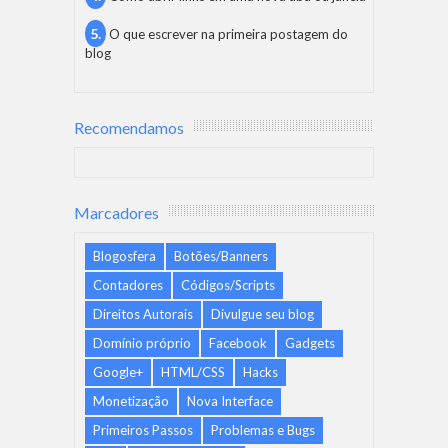
O que escrever na primeira postagem do
blog
Recomendamos
Marcadores
Blogosfera
Botões/Banners
Contadores
Códigos/Scripts
Direitos Autorais
Divulgue seu blog
Domínio próprio
Facebook
Gadgets
Google+
HTML/CSS
Hacks
Monetização
Nova Interface
Primeiros Passos
Problemas e Bugs