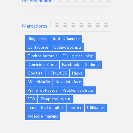
Recomendamos
Marcadores
Blogosfera
Botões/Banners
Contadores
Códigos/Scripts
Direitos Autorais
Divulgue seu blog
Domínio próprio
Facebook
Gadgets
Google+
HTML/CSS
Hacks
Monetização
Nova Interface
Primeiros Passos
Problemas e Bugs
SEO
Template/Layout
Templates Gratuitos
Twitter
Utilidades
Vídeos e imagens