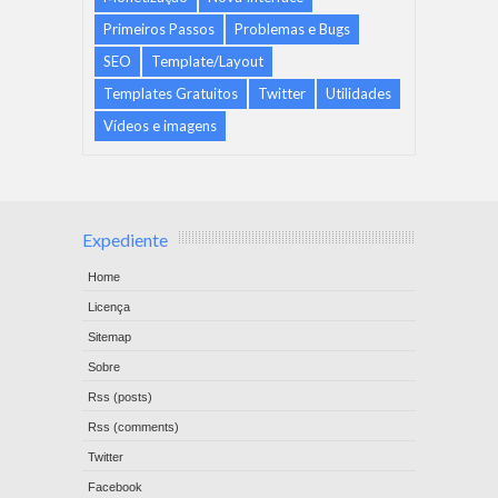
Primeiros Passos
Problemas e Bugs
SEO
Template/Layout
Templates Gratuitos
Twitter
Utilidades
Vídeos e imagens
Expediente
Home
Licença
Sitemap
Sobre
Rss (posts)
Rss (comments)
Twitter
Facebook