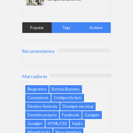
Popular
Tags
Archive
Recomendamos
Marcadores
Blogosfera
Botões/Banners
Contadores
Códigos/Scripts
Direitos Autorais
Divulgue seu blog
Domínio próprio
Facebook
Gadgets
Google+
HTML/CSS
Hacks
Monetização
Nova Interface