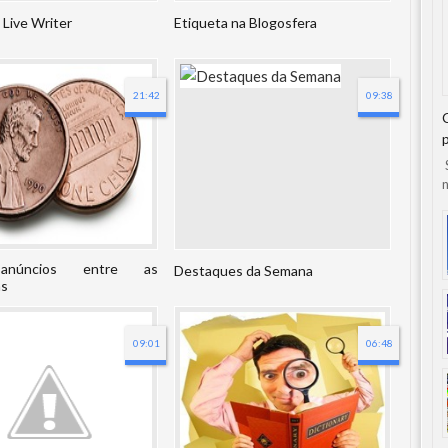
Live Writer
Etiqueta na Blogosfera
21:42
09:38
S
n
 anúncios entre as
Destaques da Semana
ns
09:01
06:48