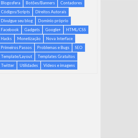
Blogosfera
Botões/Banners
Contadores
Códigos/Scripts
Direitos Autorais
Divulgue seu blog
Domínio próprio
Facebook
Gadgets
Google+
HTML/CSS
Hacks
Monetização
Nova Interface
Primeiros Passos
Problemas e Bugs
SEO
Template/Layout
Templates Gratuitos
Twitter
Utilidades
Vídeos e imagens