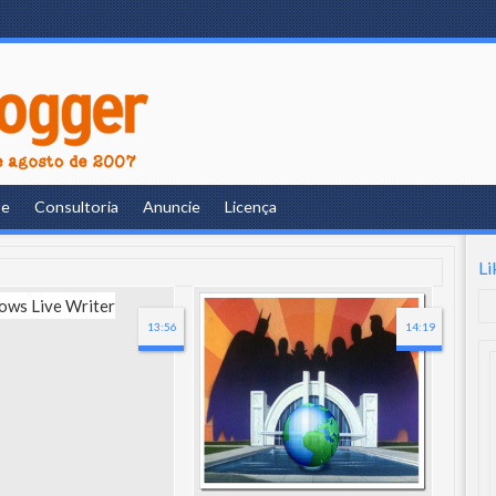
re
Consultoria
Anuncie
Licença
Li
13:56
14:19