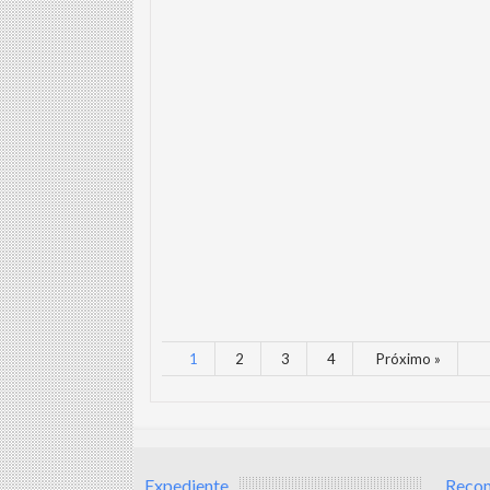
1
2
3
4
Próximo »
Expediente
Reco