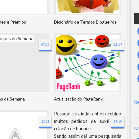
es e Prêmios
Dicionário de Termos Blogueiros
07:22
22:19
s da Semana
Atualização do PageRank
R
Pessoal, eu ainda tenho recebido
muitos pedidos de auxílio na
13:28
21:06
19:10
M
criação de banners.
Sendo assim dei uma pesquisada