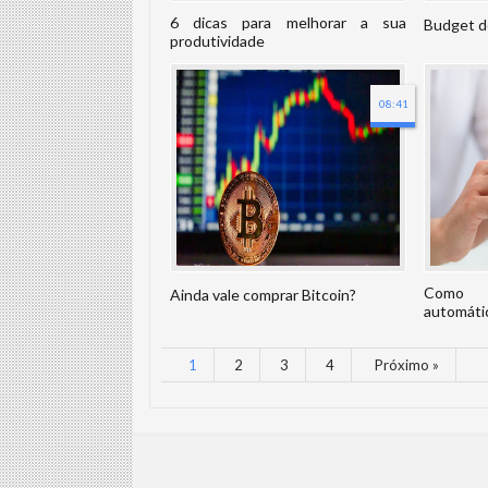
6 dicas para melhorar a sua
Budget d
produtividade
08:41
Como 
Ainda vale comprar Bitcoin?
automá
Aprenda 
1
2
3
4
Próximo »