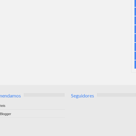
mendamos
Seguidores
teis
Blogger