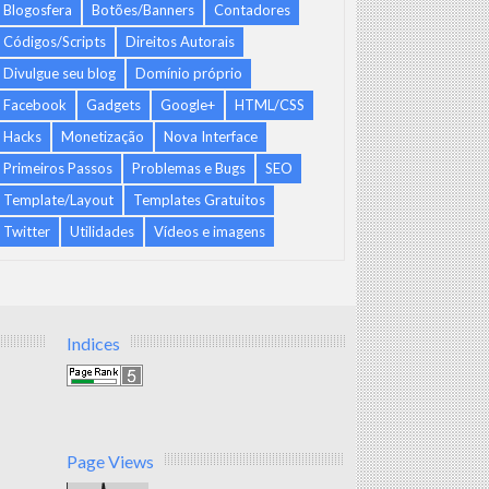
Blogosfera
Botões/Banners
Contadores
Códigos/Scripts
Direitos Autorais
Divulgue seu blog
Domínio próprio
Facebook
Gadgets
Google+
HTML/CSS
Hacks
Monetização
Nova Interface
Primeiros Passos
Problemas e Bugs
SEO
Template/Layout
Templates Gratuitos
Twitter
Utilidades
Vídeos e imagens
Indices
Page Views