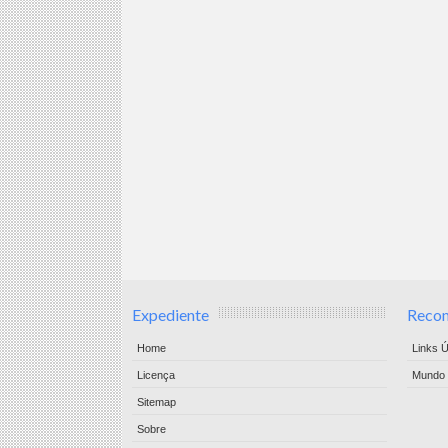
Expediente
Reco
Home
Links Ú
Licença
Mundo 
Sitemap
Sobre