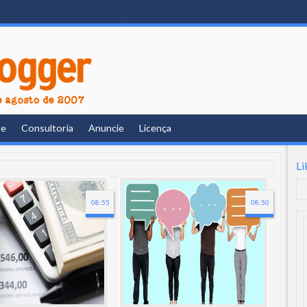
re
Consultoria
Anuncie
Licença
Li
08:55
08:50