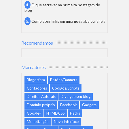
O que escrever na primeira postagem do
blog
Como abrir links em uma nova aba ou janela
Recomendamos
Marcadores
Blogosfera
Botões/Banners
Contadores
Códigos/Scripts
Direitos Autorais
Divulgue seu blog
Domínio próprio
Facebook
Gadgets
Google+
HTML/CSS
Hacks
Monetização
Nova Interface