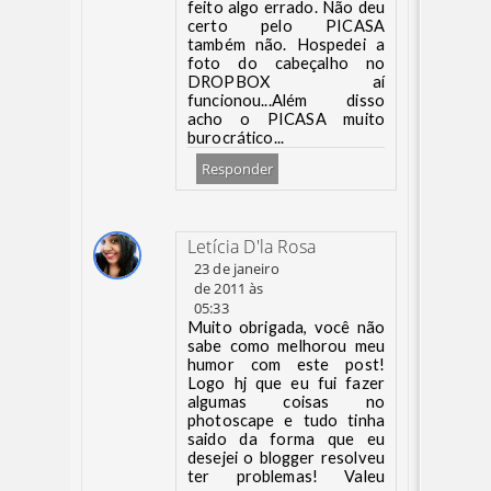
feito algo errado. Não deu
certo pelo PICASA
também não. Hospedei a
foto do cabeçalho no
DROPBOX aí
funcionou...Além disso
acho o PICASA muito
burocrático...
Responder
Letícia D'la Rosa
23 de janeiro
de 2011 às
05:33
Muito obrigada, você não
sabe como melhorou meu
humor com este post!
Logo hj que eu fui fazer
algumas coisas no
photoscape e tudo tinha
saido da forma que eu
desejei o blogger resolveu
ter problemas! Valeu