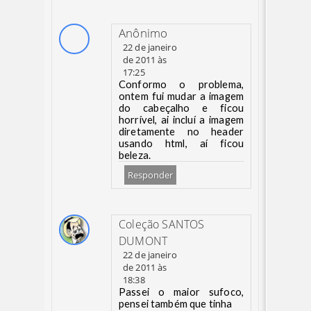
Anônimo
22 de janeiro
de 2011 às
17:25
Conformo o problema,
ontem fui mudar a imagem
do cabeçalho e ficou
horrível, ai incluí a imagem
diretamente no header
usando html, aí ficou
beleza.
Responder
Coleção SANTOS
DUMONT
22 de janeiro
de 2011 às
18:38
Passei o maior sufoco,
pensei também que tinha