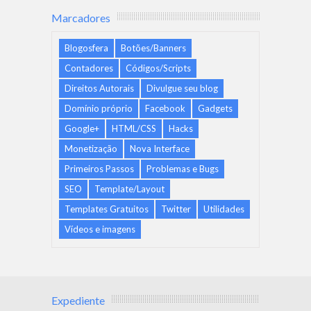
Marcadores
Blogosfera
Botões/Banners
Contadores
Códigos/Scripts
Direitos Autorais
Divulgue seu blog
Domínio próprio
Facebook
Gadgets
Google+
HTML/CSS
Hacks
Monetização
Nova Interface
Primeiros Passos
Problemas e Bugs
SEO
Template/Layout
Templates Gratuitos
Twitter
Utilidades
Vídeos e imagens
Expediente