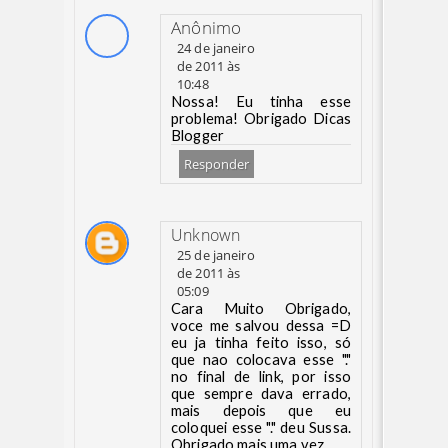
Anônimo
24 de janeiro
de 2011 às
10:48
Nossa! Eu tinha esse
problema! Obrigado Dicas
Blogger
Responder
Unknown
25 de janeiro
de 2011 às
05:09
Cara Muito Obrigado,
voce me salvou dessa =D
eu ja tinha feito isso, só
que nao colocava esse "."
no final de link, por isso
que sempre dava errado,
mais depois que eu
coloquei esse "." deu Sussa.
Obrigado mais uma vez