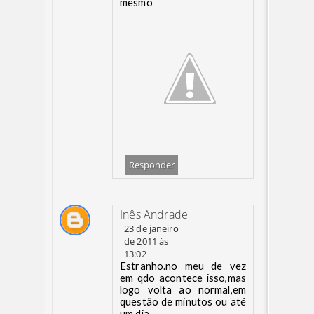
mesmo
Responder
Inês Andrade
23 de janeiro
de 2011 às
13:02
Estranho.no meu de vez
em qdo acontece isso,mas
logo volta ao normal,em
questão de minutos ou até
um dia.