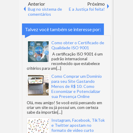
Anterior
Próximo
Bug no sistema de
E a Justiça foi feita!
comentários
Talvez você também se interesse por:
Como obter o Certificado de
Qualidade ISO 9001
A certificação ISO 9001 é um
padrão internacional
reconhecido que estabelece
critérios para um
[...]
Como Comprar um Domínio
para seu Site Gastando
Menos de R$ 10: Como
Economizar e Potencializar
sua Presença Online
Olá, meu amigo! Se você está pensando em
criar um site ou já possui um, com certeza
sabe da importân
[...]
Instagram, Facebook, TikTok
e Twitter apostam no
formato de vídeo curto