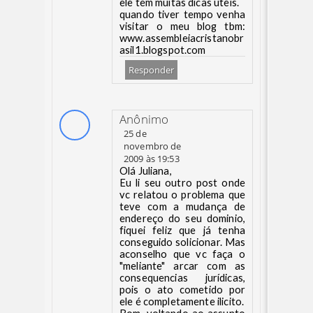
ele tem muitas dicas uteis.
quando tiver tempo venha
visitar o meu blog tbm:
www.assembleiacristanobr
asil1.blogspot.com
Responder
Anônimo
25 de
novembro de
2009 às 19:53
Olá Juliana,
Eu li seu outro post onde
vc relatou o problema que
teve com a mudança de
endereço do seu dominio,
fiquei feliz que já tenha
conseguido solicionar. Mas
aconselho que vc faça o
"meliante" arcar com as
consequencias jurídicas,
pois o ato cometido por
ele é completamente ilicito.