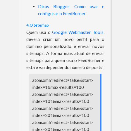
Dicas Blogger: Como usar e
configurar o FeedBurner
4.O Sitemap
Quem usa o
Google Webmaster Tools
,
deverá criar um novo perfil para o
domínio personalizado e enviar novos
sitemaps. A forma mais atual de enviar
sitemaps para quem usa o FeedBurner é
esta e vai depender do número de posts:
atom.xml?redirect=false&start-
index=1&max-results=100
atom.xml?redirect=false&start-
index=101&max-results=100
atom.xml?redirect=false&start-
index=201&max-results=100
atom.xml?redirect=false&start-
index=301&max-results=100