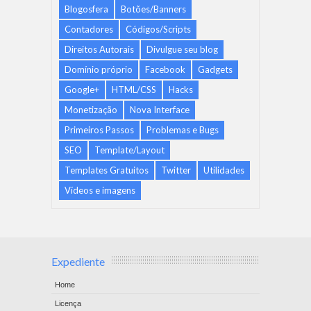
Blogosfera
Botões/Banners
Contadores
Códigos/Scripts
Direitos Autorais
Divulgue seu blog
Domínio próprio
Facebook
Gadgets
Google+
HTML/CSS
Hacks
Monetização
Nova Interface
Primeiros Passos
Problemas e Bugs
SEO
Template/Layout
Templates Gratuitos
Twitter
Utilidades
Vídeos e imagens
Expediente
Home
Licença