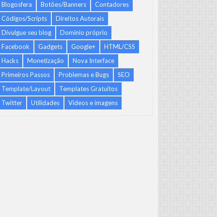
Blogosfera
Botões/Banners
Contadores
Códigos/Scripts
Direitos Autorais
Divulgue seu blog
Domínio próprio
Facebook
Gadgets
Google+
HTML/CSS
Hacks
Monetização
Nova Interface
Primeiros Passos
Problemas e Bugs
SEO
Template/Layout
Templates Gratuitos
Twitter
Utilidades
Vídeos e imagens