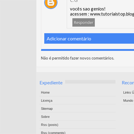
C.G
vocês sao genios!
acessem : www.tutoriaistop.blo
Responder
Adicionar comentário
Não é permitido fazer novos comentários.
Expediente
Reco
Home
Links Ú
Licença
Mundo 
Sitemap
Sobre
Rss (posts)
Rss (comments)