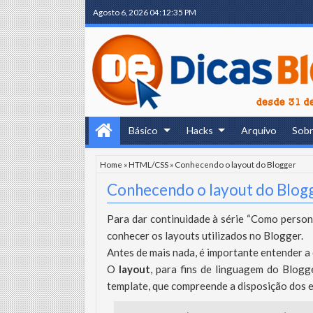
Agosto 6, 2026
04:12:36 PM
Básico
Hacks
Arquivo
Sob
Home
»
HTML/CSS
»
Conhecendo o layout do Blogger
Conhecendo o layout do Blog
Para dar continuidade à série “Como person
conhecer os layouts utilizados no Blogger.
Antes de mais nada, é importante entender a 
O
layout
, para fins de linguagem do Blogg
template, que compreende a disposição dos 