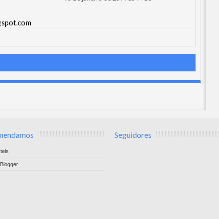
gspot.com
mendamos
Seguidores
teis
Blogger