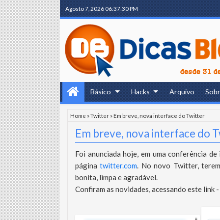
Agosto 7, 2026
06:37:30 PM
Básico
Hacks
Arquivo
Sob
Home
»
Twitter
»
Em breve, nova interface do Twitter
Em breve, nova interface do T
Foi anunciada hoje, em uma conferência de 
página
twitter.com
. No novo Twitter, tere
bonita, limpa e agradável.
Confiram as novidades, acessando este link 