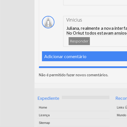
Vinicius
Juliana, realmente a nova interf
No Orkut todos estavam ansios
Responder
Adicionar comentário
Não é permitido fazer novos comentários.
Expediente
Reco
Home
Links Ú
Licença
Mundo 
Sitemap