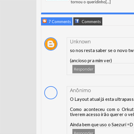
tornou o queridinho
[...]
7 Comments
Comments
Unknown
so nos resta saber se o novo twi
(ancioso pra mim ver)
Responder
Anônimo
O Layout atual já esta ultrapa
Como aconteceu com o Orkut 
tiverem acesso irão querer o vel
Ainda bem que uso o Saezuri =D
Responder