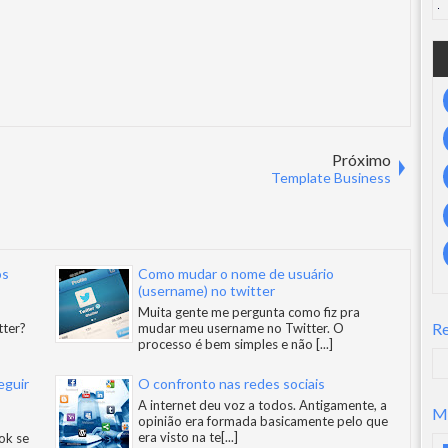
Próximo
Template Business
os
Como mudar o nome de usuário
(username) no twitter
Muita gente me pergunta como fiz pra
R
tter?
mudar meu username no Twitter. O
processo é bem simples e não
[...]
eguir
O confronto nas redes sociais
A internet deu voz a todos. Antigamente, a
M
opinião era formada basicamente pelo que
era visto na te
[...]
ok se