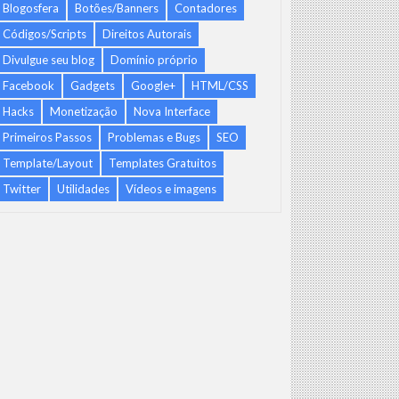
Blogosfera
Botões/Banners
Contadores
Códigos/Scripts
Direitos Autorais
Divulgue seu blog
Domínio próprio
Facebook
Gadgets
Google+
HTML/CSS
Hacks
Monetização
Nova Interface
Primeiros Passos
Problemas e Bugs
SEO
Template/Layout
Templates Gratuitos
Twitter
Utilidades
Vídeos e imagens