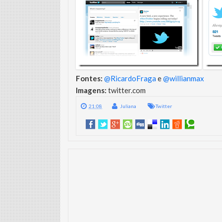
Fontes:
@RicardoFraga
e
@willianmax
Imagens:
twitter.com
21:08
Juliana
Twitter