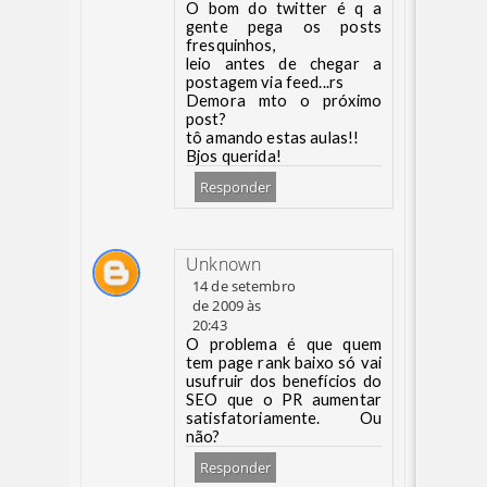
O bom do twitter é q a
gente pega os posts
fresquinhos,
leio antes de chegar a
postagem via feed...rs
Demora mto o próximo
post?
tô amando estas aulas!!
Bjos querida!
Responder
Unknown
14 de setembro
de 2009 às
20:43
O problema é que quem
tem page rank baixo só vai
usufruir dos benefícios do
SEO que o PR aumentar
satisfatoriamente. Ou
não?
Responder