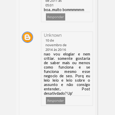
de 2011 às
05:01
boa..muito bommmmmm
Responder
Unknown
10 de
novembro de
2014 às 20:16
nao vou elogiar e nem
critiar. somente gostaria
de saber mais ou menos
como funciona e se
funciona mesmo esse
negocio de seo. Porq eu
leio leio e leio sobre o
assunto e não consigo
entender.. Post
desativdado? Up'
Responder