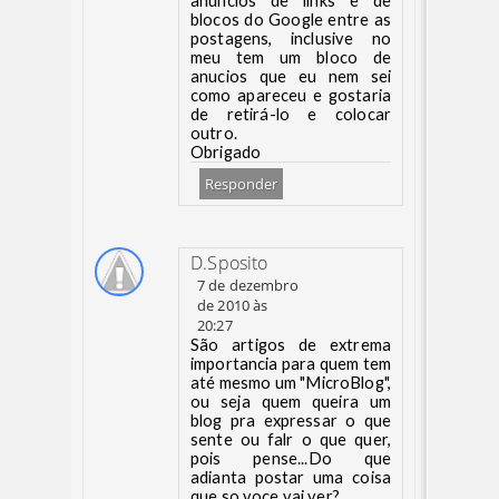
anuncios de links e de
blocos do Google entre as
postagens, inclusive no
meu tem um bloco de
anucios que eu nem sei
como apareceu e gostaria
de retirá-lo e colocar
outro.
Obrigado
Responder
D.Sposito
7 de dezembro
de 2010 às
20:27
São artigos de extrema
importancia para quem tem
até mesmo um "MicroBlog",
ou seja quem queira um
blog pra expressar o que
sente ou falr o que quer,
pois pense...Do que
adianta postar uma coisa
que so voce vai ver?