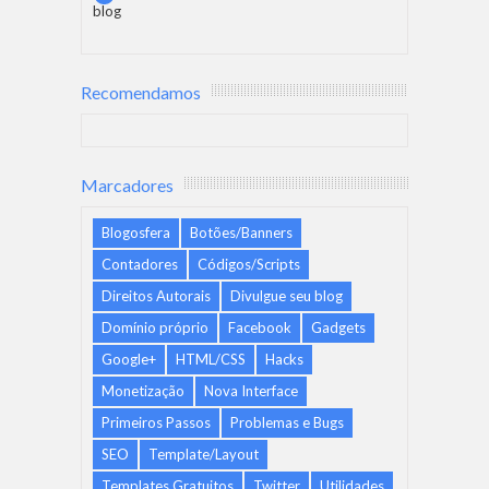
blog
Recomendamos
Marcadores
Blogosfera
Botões/Banners
Contadores
Códigos/Scripts
Direitos Autorais
Divulgue seu blog
Domínio próprio
Facebook
Gadgets
Google+
HTML/CSS
Hacks
Monetização
Nova Interface
Primeiros Passos
Problemas e Bugs
SEO
Template/Layout
Templates Gratuitos
Twitter
Utilidades