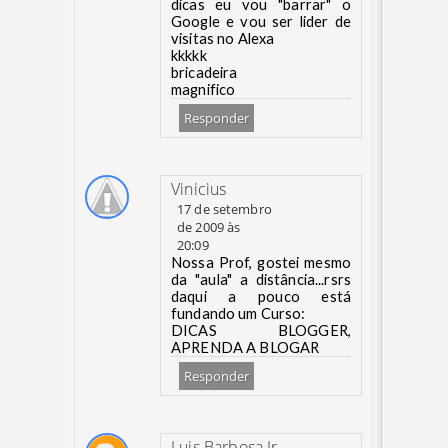
dicas eu vou "barrar" o
Google e vou ser lider de
visitas no Alexa
kkkkk
bricadeira
magnifico
Responder
Vinicius
17 de setembro
de 2009 às
20:09
Nossa Prof, gostei mesmo
da "aula" a distância...rsrs
daqui a pouco está
fundando um Curso:
DICAS BLOGGER,
APRENDA A BLOGAR
Responder
Luis Barbosa Jr.