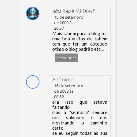
α∂м ßä¡xë V¡ÞÐöwñ
15 de setembro
de 2009 às
20:37
Mais tabem para o blog ter
uma boa visitas ele tabem
tem que ter um coteudo
otimo o blog padrão etc...
Responder
Anônimo
16 de setembro
de 2009 às
00:52
era isso que estava
faltando
mas a "senhora" sempre
nos salvando e nos
mostrando o caminho
certo
se eu seguir todas as sua