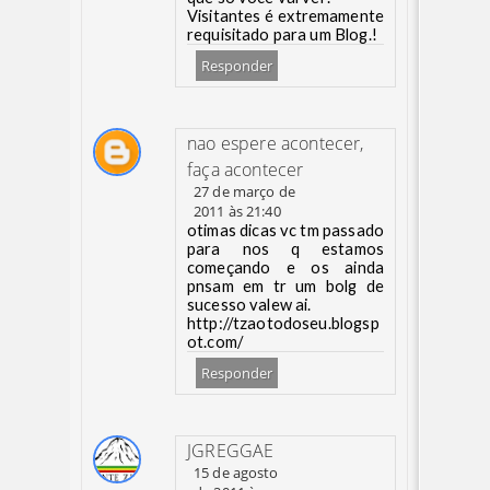
Visitantes é extremamente
requisitado para um Blog.!
Responder
nao espere acontecer,
faça acontecer
27 de março de
2011 às 21:40
otimas dicas vc tm passado
para nos q estamos
começando e os ainda
pnsam em tr um bolg de
sucesso valew ai.
http://tzaotodoseu.blogsp
ot.com/
Responder
JGREGGAE
15 de agosto