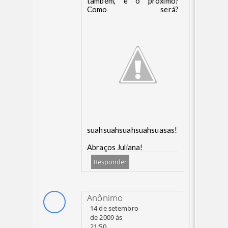
também, e o próximo?
Como será?
suahsuahsuahsuahsuasas!
Abraços Juliana!
Responder
Anônimo
14 de setembro
de 2009 às
21:50