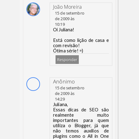
João Moreira
15 de setembro
de 2009 às
10:19
Oi Juliana!
Está como lição de casa e
com revisão!
Ótima série! =)
Responder
Anônimo
15 de setembro
de 2009 às
14:29
Juliana,
Essas dicas de SEO são
realmente muito
importantes para quem
utiliza o Blogger, já que
não temos auxílios de
plugins como o All in One