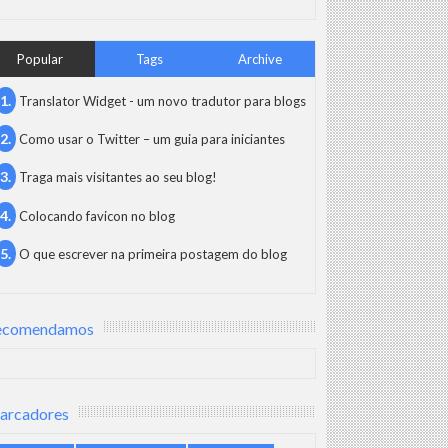
Popular
Tags
Archive
Translator Widget - um novo tradutor para blogs
Como usar o Twitter – um guia para iniciantes
Traga mais visitantes ao seu blog!
ndas, pagamentos e recebimentos.
Colocando favicon no blog
al (BP), a Demonstração do Resultado do Exercício (DRE) e o Demon
O que escrever na primeira postagem do blog
to e lucratividade. Essa análise transforma números em insights, re
ecomendamos
arcadores