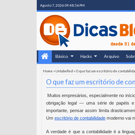
Agosto 7, 2026
09:48:57 PM
Básico
Hacks
Arquivo
Sob
Home
»
Unlabelled
»
O que faz um escritório de contabilid
O que faz um escritório de co
Muitos empresários, especialmente no iníc
obrigação legal — uma série de papéis 
importante, pensar assim limita drasticamen
Um
escritório de contabilidade
moderno vai m
A verdade é que a contabilidade é a lingu