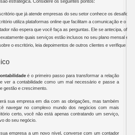
são estratégica. Considere os seguintes pontos:
critório que já atende empresas do seu setor conhece os desafios e
scritório utiliza plataformas online que facilitam a comunicação e o 
dor não espera que você faça as perguntas. Ele se antecipa, oferece
 exatamente quais serviços estão inclusos no seu plano mensal e qu
obre o escritório, leia depoimentos de outros clientes e verifique se
gico
ontabilidade
é o primeiro passo para transformar a relação
 ver a contabilidade como um mal necessário e passe a
e gestão e crescimento.
terá sua empresa em dia com as obrigações, mas também
 você navegar no complexo mundo dos negócios com mais
ritório certo, você não está apenas contratando um serviço,
ivo do seu negócio.
a sua empresa a um novo nível, converse com um contador