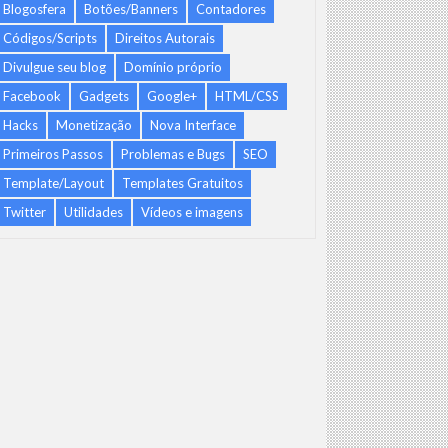
Blogosfera
Botões/Banners
Contadores
Códigos/Scripts
Direitos Autorais
Divulgue seu blog
Domínio próprio
Facebook
Gadgets
Google+
HTML/CSS
Hacks
Monetização
Nova Interface
Primeiros Passos
Problemas e Bugs
SEO
Template/Layout
Templates Gratuitos
Twitter
Utilidades
Vídeos e imagens