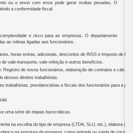
nto ou o envio com erros pode gerar multas pesadas. O
tindo a conformidade fiscal.
e complexidade e risco para as empresas. O departamento
das as rotinas ligadas aos funcionários.
ários, horas extras, adicionais, descontos de INSS e Imposto de Ren
 de vale-transporte, vale-refeição e outros benefícios.
:
 Registro de novos funcionários, elaboração de contratos e cálculo
lo desses direitos trabalhistas.
s trabalhistas, previdenciárias e fiscais dos funcionários para a pla
sas
ve uma série de etapas burocráticas.
orienta na escolha do tipo de empresa (LTDA, SLU, etc.), elabora o Co
dança na estrutura da empresa, como entrada ou saída de sócios, m