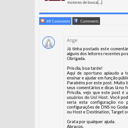
motores de busca
[...]
68 Comments
Comments
Ange
Já tinha postado este comentár
alguns dos leitores recentes po
Obrigada.
Priscila, boa tarde!
Aqui de oportuno aplaudo a t
ensinar e ajudar em função públi
Parabéns por este post. Muito b
seus comentários e dicas lá no f
Priscila, vejo que este post 
usuários do Uol Host. Você pode
seria esta configuração no 
configurações de DNS no Godadd
ou Host e Destination, Target o
Grata por qualquer ajuda.
Abraços.