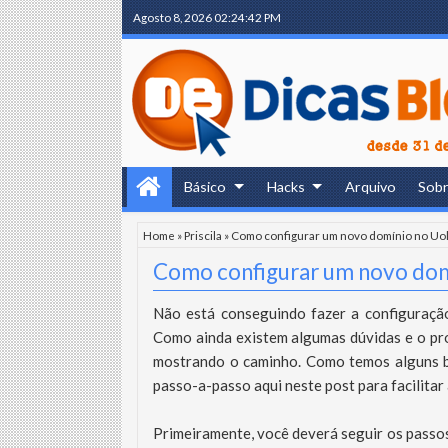
Agosto 8, 2026
02:24:43 PM
Básico
Hacks
Arquivo
Sob
Home
»
Priscila
»
Como configurar um novo domínio no Uo
Como configurar um novo dom
Não está conseguindo fazer a configuraçã
Como ainda existem algumas dúvidas e o pr
mostrando o caminho. Como temos alguns bl
passo-a-passo aqui neste post para facilitar 
Primeiramente, você deverá seguir os passo