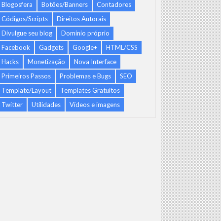
Blogosfera
Botões/Banners
Contadores
Códigos/Scripts
Direitos Autorais
Divulgue seu blog
Domínio próprio
Facebook
Gadgets
Google+
HTML/CSS
Hacks
Monetização
Nova Interface
Primeiros Passos
Problemas e Bugs
SEO
Template/Layout
Templates Gratuitos
Twitter
Utilidades
Vídeos e imagens