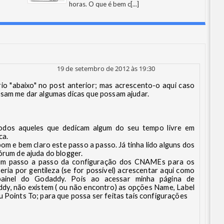
horas. O que é bem c
[...]
19 de setembro de 2012 às 19:30
io "abaixo" no post anterior; mas acrescento-o aqui caso
ssam me dar algumas dicas que possam ajudar.
odos aqueles que dedicam algum do seu tempo livre em
ca.
om e bem claro este passo a passo. Já tinha lido alguns dos
órum de ajuda do blogger.
é um passo a passo da configuração dos CNAMEs para os
ria por gentileza (se for possível) acrescentar aqui como
painel do Godaddy. Pois ao acessar minha página de
y, não existem ( ou não encontro) as opções Name, Label
u Points To; para que possa ser feitas tais configurações