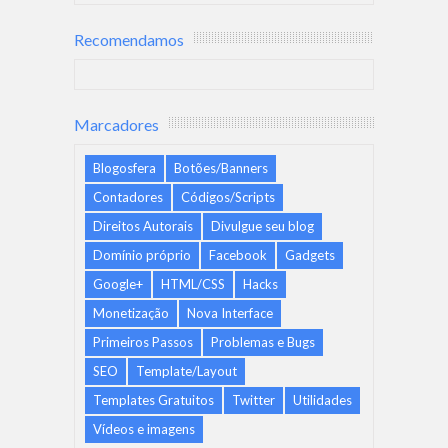
Recomendamos
Marcadores
Blogosfera
Botões/Banners
Contadores
Códigos/Scripts
Direitos Autorais
Divulgue seu blog
Domínio próprio
Facebook
Gadgets
Google+
HTML/CSS
Hacks
Monetização
Nova Interface
Primeiros Passos
Problemas e Bugs
SEO
Template/Layout
Templates Gratuitos
Twitter
Utilidades
Vídeos e imagens