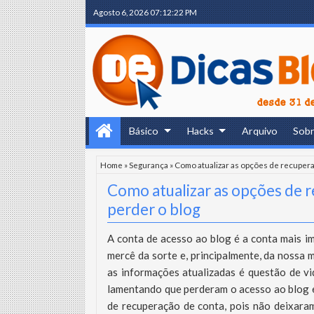
Agosto 6, 2026
07:12:23 PM
Básico
Hacks
Arquivo
Sob
Home
»
Segurança
»
Como atualizar as opções de recupera
Como atualizar as opções de 
perder o blog
A conta de acesso ao blog é a conta mais i
mercê da sorte e, principalmente, da nossa m
as informações atualizadas é questão de vi
lamentando que perderam o acesso ao blog e
de recuperação de conta, pois não deixara