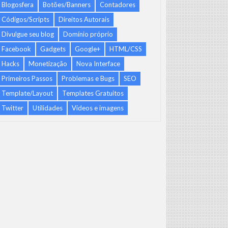
Blogosfera
Botões/Banners
Contadores
Códigos/Scripts
Direitos Autorais
Divulgue seu blog
Domínio próprio
Facebook
Gadgets
Google+
HTML/CSS
Hacks
Monetização
Nova Interface
Primeiros Passos
Problemas e Bugs
SEO
Template/Layout
Templates Gratuitos
Twitter
Utilidades
Vídeos e imagens