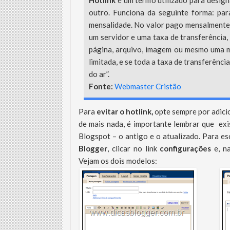
Hotlink
é um termo utilizado para design
outro. Funciona da seguinte forma: par
mensalidade. No valor pago mensalmente 
um servidor e uma taxa de transferência
página, arquivo, imagem ou mesmo uma mú
limitada, e se toda a taxa de transferênci
do ar”.
Fonte:
Webmaster Cristão
Para
evitar o hotlink,
opte sempre por adici
de mais nada, é importante lembrar que exi
Blogspot – o antigo e o atualizado. Para e
Blogger
, clicar no link
configurações
e, n
Vejam os dois modelos: