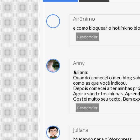
Anônimo
e como bloquear o hotlink no bl
Responder
Anny
Juliana:
Quando comecei o meu blog sabia
como as que você indicou.
Depois comecei a ter minhas pró
Agora são fotos minhas. Aprend
Gostei muito seu texto. Bem ex
Responder
Juliana
Mudando para o Wordpress