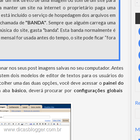
ar um link direto de uma imagem ou som de um site para
a manter um site na internet o proprietário paga uma
está incluído o serviço de hospedagem dos arquivos em
, chamada de
"BANDA"
. Sempre que alguém carrega uma
sica do site, gasta "banda". Esta banda normalmente é
a mensal for usada antes do tempo, o site pode ficar “fora
onar nos seus post imagens salvas no seu computador. Antes
stem dois modelos de editor de textos para os usuários do
scolher uma das duas opções, você deve acessar o
painel do
a aba
básico
, deverá procurar por
configurações globais
R
M