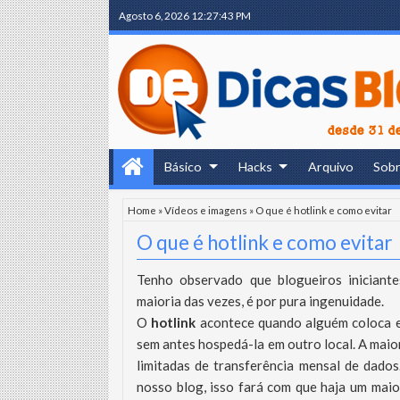
Agosto 6, 2026
12:27:44 PM
Básico
Hacks
Arquivo
Sob
Home
»
Vídeos e imagens
»
O que é hotlink e como evitar
O que é hotlink e como evitar
Tenho observado que blogueiros iniciant
maioria das vezes, é por pura ingenuidade.
O
hotlink
acontece quando alguém coloca e
sem antes hospedá-la em outro local. A maio
limitadas de transferência mensal de dad
nosso blog, isso fará com que haja um maio