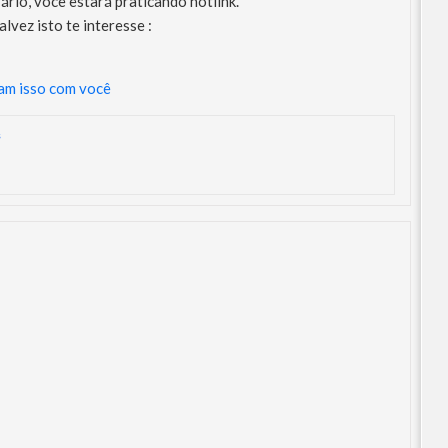
rio, você estará praticando hotlink.
vez isto te interesse :
çam isso com você
s