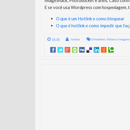
ImageShack, Photobucket e afins. Caso contrá
E se você usa Wordpress com hospedagem, tal
O que é um Hotlink e como bloquear
O que é hotlink e como impedir que fa
16:56
Juliana
Utilidades
,
Vídeos e imagen