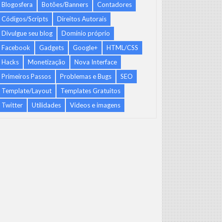
Blogosfera
Botões/Banners
Contadores
Códigos/Scripts
Direitos Autorais
Divulgue seu blog
Domínio próprio
Facebook
Gadgets
Google+
HTML/CSS
Hacks
Monetização
Nova Interface
Primeiros Passos
Problemas e Bugs
SEO
Template/Layout
Templates Gratuitos
Twitter
Utilidades
Vídeos e imagens