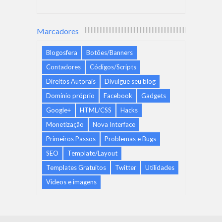
Marcadores
Blogosfera
Botões/Banners
Contadores
Códigos/Scripts
Direitos Autorais
Divulgue seu blog
Domínio próprio
Facebook
Gadgets
Google+
HTML/CSS
Hacks
Monetização
Nova Interface
Primeiros Passos
Problemas e Bugs
SEO
Template/Layout
Templates Gratuitos
Twitter
Utilidades
Vídeos e imagens