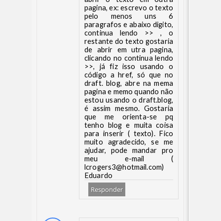
pagina, ex: escrevo o texto
pelo menos uns 6
paragrafos e abaixo digito,
continua lendo >> , o
restante do texto gostaria
de abrir em utra pagina,
clicando no continua lendo
>>, já fiz isso usando o
código a href, só que no
draft. blog, abre na mema
pagina e memo quando não
estou usando o draft.blog,
é assim mesmo. Gostaria
que me orienta-se pq
tenho blog e muita coisa
para inserir ( texto). Fico
muito agradecido, se me
ajudar, pode mandar pro
meu e-mail (
lcrogers3@hotmail.com)
Eduardo
Responder