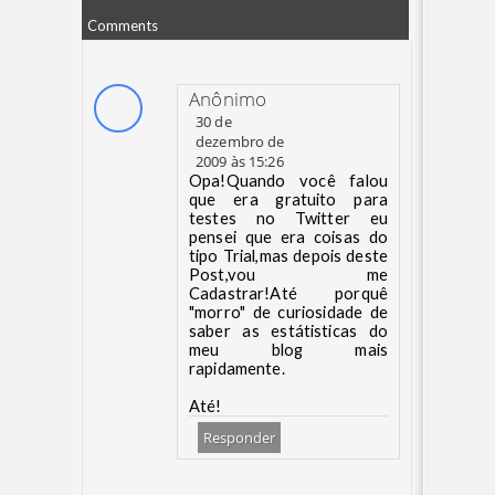
Comments
Anônimo
30 de
dezembro de
2009 às 15:26
Opa!Quando você falou
que era gratuito para
testes no Twitter eu
pensei que era coisas do
tipo Trial,mas depois deste
Post,vou me
Cadastrar!Até porquê
"morro" de curiosidade de
saber as estátisticas do
meu blog mais
rapidamente.
Até!
Responder