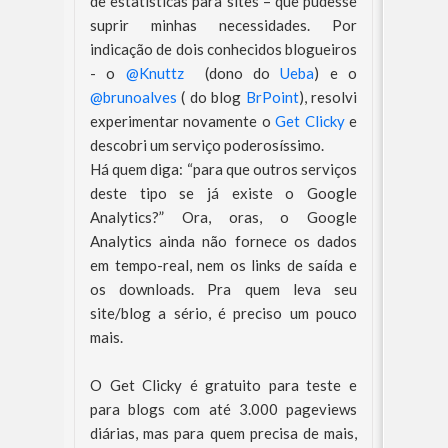
de estatísticas para sites – que pudesse
suprir minhas necessidades. Por
indicação de dois conhecidos blogueiros
- o
@Knuttz
(dono do
Ueba
) e o
@brunoalves
( do blog
BrPoint
), resolvi
experimentar novamente o
Get Clicky
e
descobri um serviço poderosíssimo.
Há quem diga: “para que outros serviços
deste tipo se já existe o Google
Analytics?” Ora, oras, o Google
Analytics ainda não fornece os dados
em tempo-real, nem os links de saída e
os downloads. Pra quem leva seu
site/blog a sério, é preciso um pouco
mais.
O Get Clicky é gratuito para teste e
para blogs com até 3.000 pageviews
diárias, mas para quem precisa de mais,