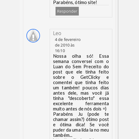
Parabéns, ótimo site!
Responder
Leo
4 de fevereiro
de 2010 às
16:10
Nossa olha só! Essa
semana conversei com o
Luan do Sem Preceito do
post que ele tinha feito
sobre o GetClicky e
comentei que tinha feito
um também! poucos dias
antes dele, mas você já
tinha "descoberto" essa
excelente ferramenta
muito antes de nós dois =)
Parabéns Ju (pode te
chamar assim?) ótimo post
e ótima dica! Se você
puder da uma lida la no meu
também...