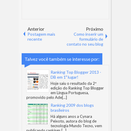
Anterior
Próximo
Postagem mais
Como inserir um
recente
formulário de
contato no seu blog
Talvez você também se interesse por:
Ranking Top Blogger 2013 -
DB em 1º lugar!
Hoje saiu o resultado da 2ª
edição do Ranking Top Blogger
em Língua Portuguesa,
promovido pelo Ade
[...]
Ranking 2009 dos blogs
brasileiros
Há alguns anos a Cynara
Peixoto, autora do blog de
tecnologia Mundo Tecno, vem
publicando rankings
[...]