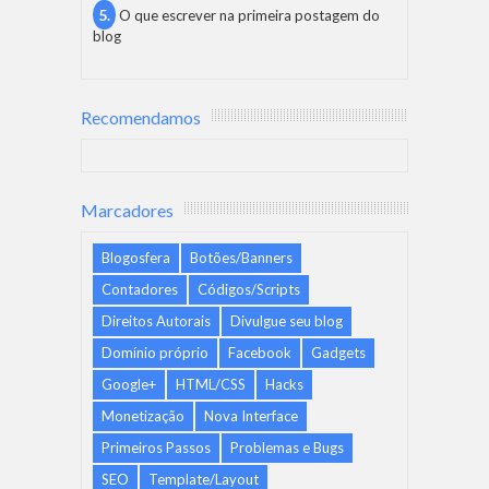
O que escrever na primeira postagem do
blog
Recomendamos
Marcadores
Blogosfera
Botões/Banners
Contadores
Códigos/Scripts
Direitos Autorais
Divulgue seu blog
Domínio próprio
Facebook
Gadgets
Google+
HTML/CSS
Hacks
Monetização
Nova Interface
Primeiros Passos
Problemas e Bugs
SEO
Template/Layout