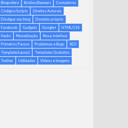
Blogosfera
Botões/Banners
Contadores
Códigos/Scripts
Direitos Autorais
Divulgue seu blog
Domínio próprio
Facebook
Gadgets
Google+
HTML/CSS
Hacks
Monetização
Nova Interface
Primeiros Passos
Problemas e Bugs
SEO
Template/Layout
Templates Gratuitos
Twitter
Utilidades
Vídeos e imagens