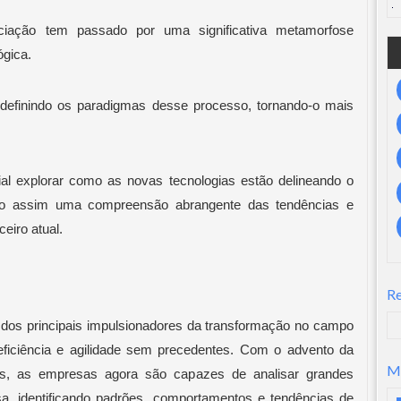
ociação tem passado por uma significativa metamorfose
ógica.
redefinindo os paradigmas desse processo, tornando-o mais
al explorar como as novas tecnologias estão delineando o
indo assim uma compreensão abrangente das tendências e
eiro atual.
R
dos principais impulsionadores da transformação no campo
eficiência e agilidade sem precedentes. Com o advento da
M
çados, as empresas agora são capazes de analisar grandes
a, identificando padrões, comportamentos e tendências de