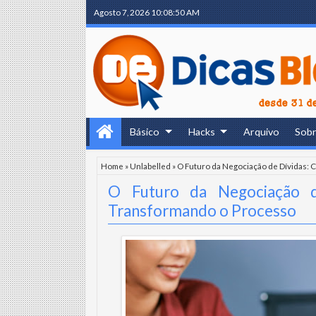
Agosto 7, 2026
10:08:52 AM
Básico
Hacks
Arquivo
Sob
Home
»
Unlabelled
»
O Futuro da Negociação de Dívidas: 
O Futuro da Negociação d
Transformando o Processo