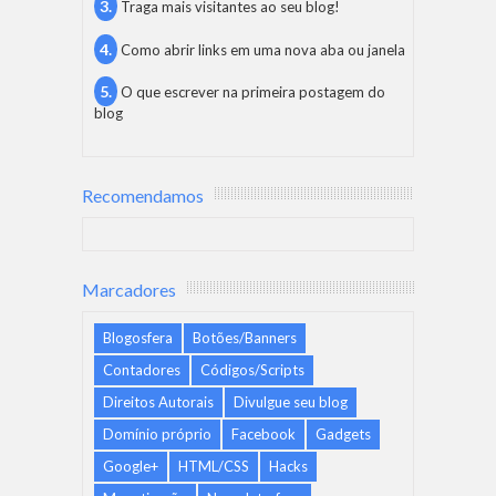
Traga mais visitantes ao seu blog!
Como abrir links em uma nova aba ou janela
O que escrever na primeira postagem do
blog
Recomendamos
Marcadores
Blogosfera
Botões/Banners
Contadores
Códigos/Scripts
Direitos Autorais
Divulgue seu blog
Domínio próprio
Facebook
Gadgets
Google+
HTML/CSS
Hacks