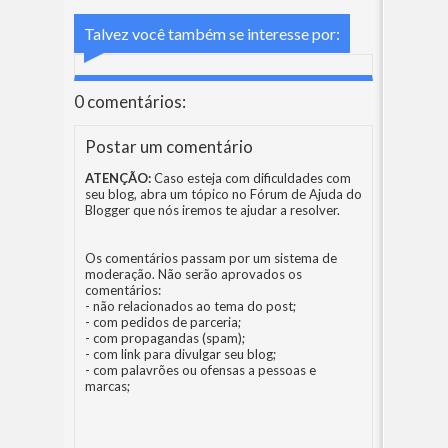
Talvez você também se interesse por:
0 comentários:
Postar um comentário
ATENÇÃO:
Caso esteja com dificuldades com
seu blog, abra um tópico no
Fórum de Ajuda do
Blogger
que nós iremos te ajudar a resolver.
Os comentários passam por um sistema de
moderação. Não serão aprovados os
comentários:
- não relacionados ao tema do post;
- com pedidos de parceria;
- com propagandas (spam);
- com link para divulgar seu blog;
- com palavrões ou ofensas a pessoas e
marcas;