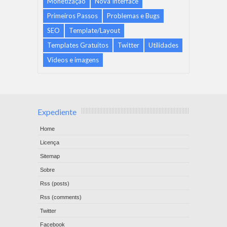
Monetização
Nova Interface
Primeiros Passos
Problemas e Bugs
SEO
Template/Layout
Templates Gratuitos
Twitter
Utilidades
Vídeos e imagens
Expediente
Home
Licença
Sitemap
Sobre
Rss (posts)
Rss (comments)
Twitter
Facebook