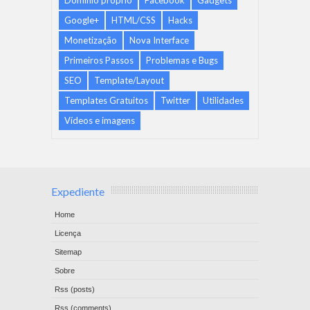
Domínio próprio
Facebook
Gadgets
Google+
HTML/CSS
Hacks
Monetização
Nova Interface
Primeiros Passos
Problemas e Bugs
SEO
Template/Layout
Templates Gratuitos
Twitter
Utilidades
Vídeos e imagens
Expediente
Home
Licença
Sitemap
Sobre
Rss (posts)
Rss (comments)