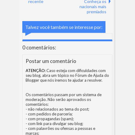
recente
Conheça os
nacionais mais
premiados
Talvez você também se interesse por:
0 comentários:
Postar um comentário
ATENÇÃO:
Caso esteja com dificuldades com
seu blog, abra um tópico no
Fórum de Ajuda do
Blogger
que nós iremos te ajudar a resolver.
Os comentários passam por um sistema de
moderação. Não serão aprovados os
comentários:
- não relacionados ao tema do post;
- com pedidos de parceria;
- com propagandas (spam);
- com link para divulgar seu blog;
- com palavrões ou ofensas a pessoas e
marcas;