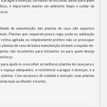
 a pragas e doenças, tornando-as escolhas ideais para quem
isso, é importante manter um ambiente limpo e cuidar da
turos.
ilidade de manutenção das plantas de casa são aspectos
ideais. Plantas que requerem pouca rega, poda ou adubação
rotina agitada ou simplesmente prefere não se preocupar
 plantas de casa de baixa manutenção incluem a espada-de-
plantas são excelentes para iniciantes ou para quem deseja
 esforço.
para ajudá-lo a escolher as melhores plantas de casa para o
 e espaço adequados, a resistência a pragas e doenças, e a
s plantas. Com um pouco de cuidado e atenção, suas plantas
ainda mais acolhedor e bonito.