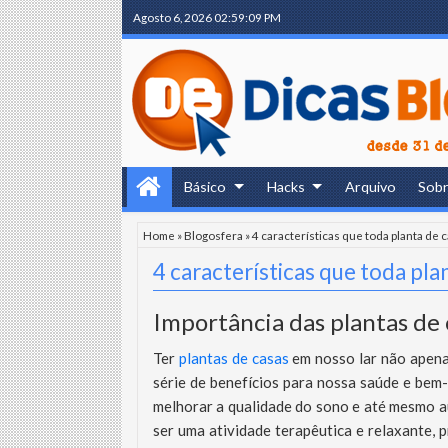
Agosto 6, 2026
02:59:10 PM
Básico
Hacks
Arquivo
Sob
Home
»
Blogosfera
»
4 características que toda planta de
4 características que toda pl
Importância das plantas de 
Ter
plantas de casas
em nosso lar não apena
série de benefícios para nossa saúde e bem-e
melhorar a qualidade do sono e até mesmo au
ser uma atividade terapêutica e relaxante