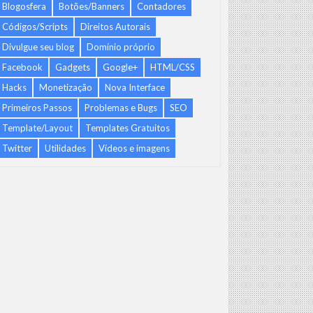
Blogosfera
Botões/Banners
Contadores
Códigos/Scripts
Direitos Autorais
Divulgue seu blog
Domínio próprio
Facebook
Gadgets
Google+
HTML/CSS
Hacks
Monetização
Nova Interface
Primeiros Passos
Problemas e Bugs
SEO
Template/Layout
Templates Gratuitos
Twitter
Utilidades
Vídeos e imagens