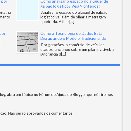
 por
Como analisar o espaço do aluguel de
galpão logístico? Veja 9 critérios!
tal, já
Analisar o espaço do aluguel de galpão
amento
logístico vai além de olhar a metragem
quadrada. A func
[...]
ce?
Como a Tecnologia de Dados Está
Disruptindo o Modelo Tradicional de
Revenda
e
Por gerações, o comércio de veículos
usados funcionou sobre um pilar invisível: a
ignorância d
[...]
log, abra um tópico no
Fórum de Ajuda do Blogger
que nós iremos
ção. Não serão aprovados os comentários: