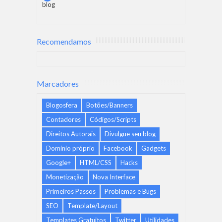
blog
Recomendamos
Marcadores
Blogosfera
Botões/Banners
Contadores
Códigos/Scripts
Direitos Autorais
Divulgue seu blog
Domínio próprio
Facebook
Gadgets
Google+
HTML/CSS
Hacks
Monetização
Nova Interface
Primeiros Passos
Problemas e Bugs
SEO
Template/Layout
Templates Gratuitos
Twitter
Utilidades