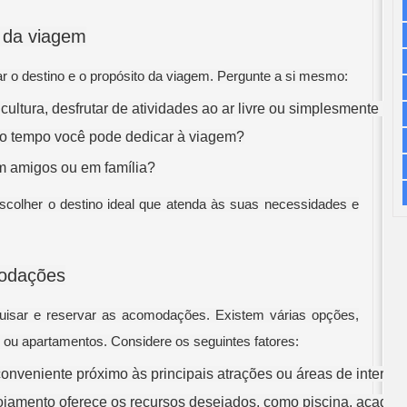
o da viagem
ar o destino e o propósito da viagem. Pergunte a si mesmo:
ultura, desfrutar de atividades ao ar livre ou simplesmente rel
to tempo você pode dedicar à viagem?
om amigos ou em família?
scolher o destino ideal que atenda às suas necessidades e
modações
squisar e reservar as acomodações. Existem várias opções,
s ou apartamentos. Considere os seguintes fatores:
onveniente próximo às principais atrações ou áreas de interess
jamento oferece os recursos desejados, como piscina, academia