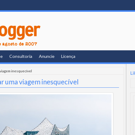
re
Consultoria
Anuncie
Licença
 viagem inesquecível
Li
ar uma viagem inesquecível