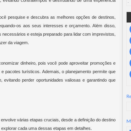
 evitando contratempos e desfrutando de uma experiência
ocê pesquise e descubra as melhores opções de destinos,
equando-os aos seus interesses e orçamento. Além disso,
necessários e esteja preparado para lidar com imprevistos,
azer da viagem.
nomizar dinheiro, pois você pode aproveitar promoções e
 e pacotes turísticos. Ademais, o planejamento permite que
, evitando perder oportunidades valiosas e garantindo que
R
volve várias etapas cruciais, desde a definição do destino
M
s explorar cada uma dessas etapas em detalhes.