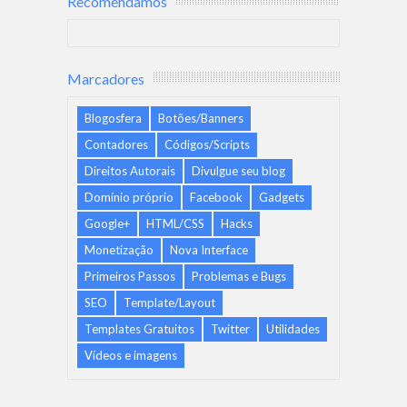
Recomendamos
Marcadores
Blogosfera
Botões/Banners
Contadores
Códigos/Scripts
Direitos Autorais
Divulgue seu blog
Domínio próprio
Facebook
Gadgets
Google+
HTML/CSS
Hacks
Monetização
Nova Interface
Primeiros Passos
Problemas e Bugs
SEO
Template/Layout
Templates Gratuitos
Twitter
Utilidades
Vídeos e imagens