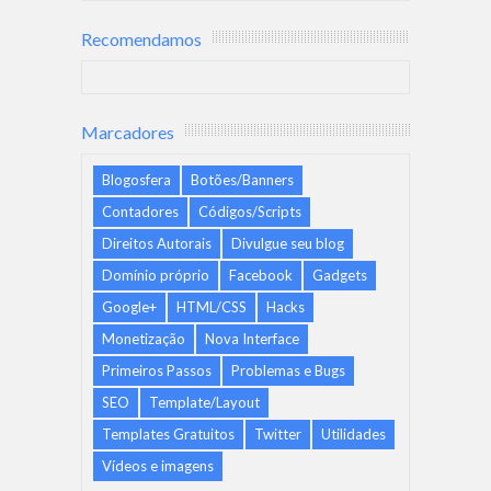
Recomendamos
Marcadores
Blogosfera
Botões/Banners
Contadores
Códigos/Scripts
Direitos Autorais
Divulgue seu blog
Domínio próprio
Facebook
Gadgets
Google+
HTML/CSS
Hacks
Monetização
Nova Interface
Primeiros Passos
Problemas e Bugs
SEO
Template/Layout
Templates Gratuitos
Twitter
Utilidades
Vídeos e imagens