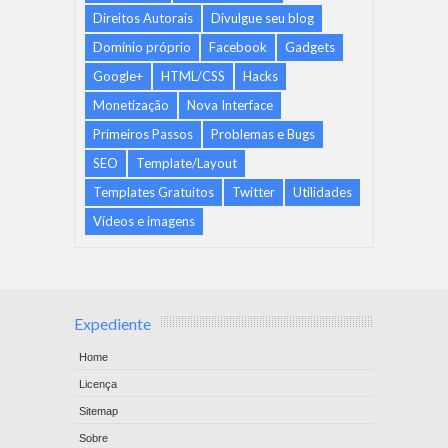
Direitos Autorais
Divulgue seu blog
Domínio próprio
Facebook
Gadgets
Google+
HTML/CSS
Hacks
Monetização
Nova Interface
Primeiros Passos
Problemas e Bugs
SEO
Template/Layout
Templates Gratuitos
Twitter
Utilidades
Vídeos e imagens
Expediente
Home
Licença
Sitemap
Sobre