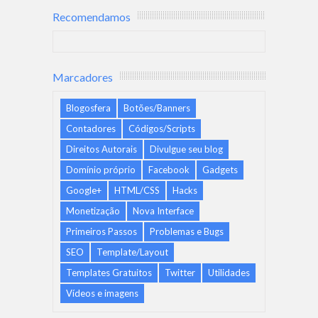
Recomendamos
Marcadores
Blogosfera
Botões/Banners
Contadores
Códigos/Scripts
Direitos Autorais
Divulgue seu blog
Domínio próprio
Facebook
Gadgets
Google+
HTML/CSS
Hacks
Monetização
Nova Interface
Primeiros Passos
Problemas e Bugs
SEO
Template/Layout
Templates Gratuitos
Twitter
Utilidades
Vídeos e imagens