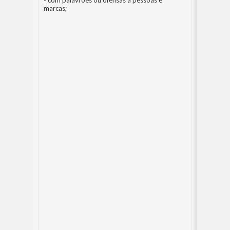
- com palavrões ou ofensas a pessoas e
marcas;