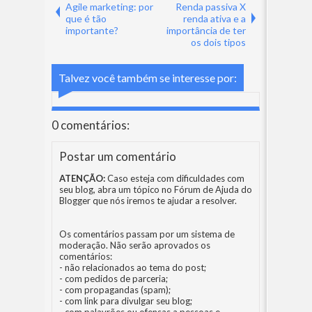
Agile marketing: por
Renda passiva X
que é tão
renda ativa e a
importante?
importância de ter
os dois tipos
Talvez você também se interesse por:
0 comentários:
Postar um comentário
ATENÇÃO:
Caso esteja com dificuldades com
seu blog, abra um tópico no
Fórum de Ajuda do
Blogger
que nós iremos te ajudar a resolver.
Os comentários passam por um sistema de
moderação. Não serão aprovados os
comentários:
- não relacionados ao tema do post;
- com pedidos de parceria;
- com propagandas (spam);
- com link para divulgar seu blog;