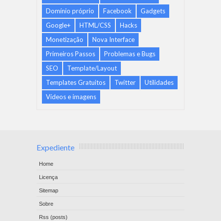
Domínio próprio
Facebook
Gadgets
Google+
HTML/CSS
Hacks
Monetização
Nova Interface
Primeiros Passos
Problemas e Bugs
SEO
Template/Layout
Templates Gratuitos
Twitter
Utilidades
Vídeos e imagens
Expediente
Home
Licença
Sitemap
Sobre
Rss (posts)